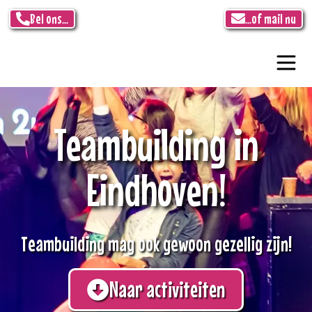
Bel ons...
...of mail nu
Teambuilding in
Eindhoven!
Teambuilding mag ook gewoon gezellig zijn!
Naar activiteiten