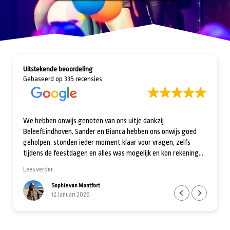
Uitstekende beoordeling
Gebaseerd op 335 recensies
kzij
Super behulpzame club! Heel last-minute vroegen wi
ons onwijs goed
mogelijkheid voor een uitje, en binnen een dag was al
vragen, zelfs
geregeld. Goed georganiseerd en vriendelijk, echt ee
 en kon rekening
aanrader!
uk uitje met
adres waar je moet
Felice van Erning
5 Januari 2026