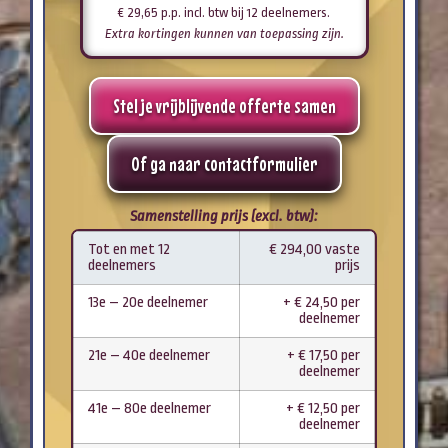
€
29,65
p.p. incl. btw
bij 12 deelnemers
.
Extra kortingen kunnen van toepassing zijn.
Stel je vrijblijvende offerte samen
Of ga naar contactformulier
Samenstelling prijs (excl. btw):
Tot en met 12
€ 294,00 vaste
deelnemers
prijs
13e – 20e deelnemer
+ € 24,50 per
deelnemer
21e – 40e deelnemer
+ € 17,50 per
deelnemer
41e – 80e deelnemer
+ € 12,50 per
deelnemer