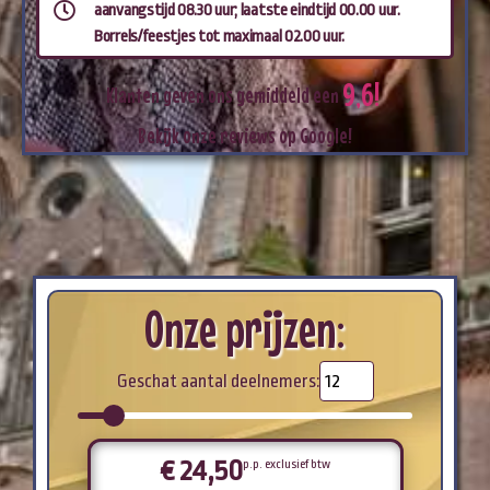
aanvangstijd 08.30 uur; laatste eindtijd 00.00 uur.
Borrels/feestjes tot maximaal 02.00 uur.
9
,
6
!
Klanten
geven
ons
gemiddeld
een
Bekijk
onze
reviews
op
Google!
Onze prijzen:
Geschat aantal deelnemers:
€
24,50
p.p. exclusief btw