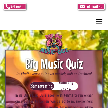
Bel ons...
...of mail nu
Big Music Quiz
De Eindhovense quiz over muziek, mét opdrachten!
Summary
Samenvatting:
(ENG):
In de Big Music Quiz speel je
in teams
tegen elkaar
om erachter te komen wie de echte muziekkenners
zijn. De quiz is een aaneenschakeling van muzikale