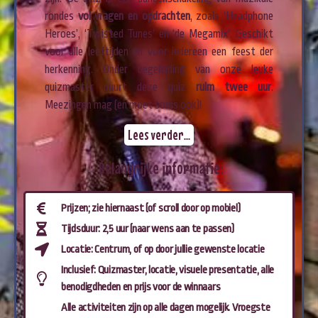
rondes
vol vragen en opdrachten
, zoals ‘Headphone
Heroes’, ‘Twisted Tunes’ en ‘de Megamix’. Geschikt
voor alle leeftijden en voor iedereen een feest der
herkenning. Onder begeleiding van onze leuke
quizmaster duurt deze quiz
ruim twee uur
.
Meezingen mag (en moet soms ook)!
Lees verder...
Belangrijke informatie:
Prijzen; zie hiernaast (of scroll door op mobiel)
Tijdsduur: 2,5 uur (naar wens aan te passen)
Locatie: Centrum, of op door jullie gewenste locatie
Inclusief: Quizmaster, locatie, visuele presentatie, alle
benodigdheden en prijs voor de winnaars
Alle activiteiten zijn op alle dagen mogelijk. Vroegste