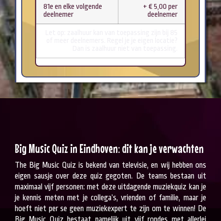
81e en elke volgende
+ € 5,00 per
deelnemer
deelnemer
Let op: zaalhuur kan van toepassing zijn bij 85
of meer deelnemers. Regel je je eigen locatie?
Dan is zaalhuur niet van toepassing.
Big Music Quiz in Eindhoven: dit kan je verwachten
The Big Music Quiz is bekend van televisie, en wij hebben ons
eigen sausje over deze quiz gegoten. De teams bestaan uit
maximaal vijf personen: met deze uitdagende muziekquiz kan je
je kennis meten met je collega’s, vrienden of familie, maar je
hoeft niet per se geen muziekexpert te zijn om te winnen! De
Big Music Quiz bestaat namelijk uit vijf rondes met allerlei