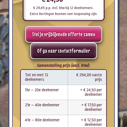
€
29,65
p.p. incl. btw
bij 12 deelnemers
.
Extra kortingen kunnen van toepassing zijn.
Stel je vrijblijvende offerte samen
Of ga naar contactformulier
Samenstelling prijs (excl. btw):
Tot en met 12
€ 294,00 vaste
deelnemers
prijs
13e – 20e deelnemer
+ € 24,50 per
deelnemer
21e – 40e deelnemer
+ € 17,50 per
deelnemer
41e – 80e deelnemer
+ € 12,50 per
deelnemer