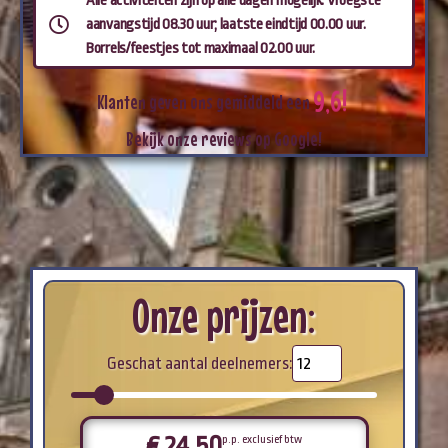
Alle activiteiten zijn op alle dagen mogelijk. Vroegste
aanvangstijd 08.30 uur; laatste eindtijd 00.00 uur.
Borrels/feestjes tot maximaal 02.00 uur.
9
,
6
!
Klanten
geven
ons
gemiddeld
een
Bekijk
onze
reviews
op
Google!
Onze prijzen:
Geschat aantal deelnemers:
€
24,50
p.p. exclusief btw