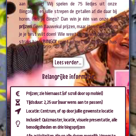
aan de slag! Wij spelen de 75 liedjes uit onze
Bingolijst, en jullie strepen de getallen af die daar bij
horen. Heb je Bingo? Dan win je één van onze
drie
prijzen
! Geen flauwekul prijzen, maar items waarvoor
je je best wilt doen! Wie weet ben jij wel degene die
straks hard ‘
BINGO!
’ roept en met een prijs naar huis
gaat!
Lees verder...
Belangrijke informatie:
Prijzen; zie hiernaast (of scroll door op mobiel)
Tijdsduur: 2,25 uur (naar wens aan te passen)
Locatie: Centrum, of op door jullie gewenste locatie
Inclusief: Quizmaster, locatie, visuele presentatie, alle
benodigdheden en drie bingoprijzen