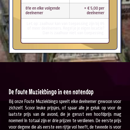
81e en elke volgende
+ € 5,00 per
deelnemer
deelnemer
Let op: zaalhuur kan van toepassing zijn bij 85
of meer deelnemers. Regel je je eigen locatie?
Dan is zaalhuur niet van toepassing.
De foute Muziekbingo in een notendop
Bij onze Foute Muziekbingo speelt elke deelnemer gewoon voor
zichzelf. Scoor leuke prijsjes, of spaar alle je geluk op voor de
laatste prijs van de avond, die je gerust een hoofdprijs mag
noemen! In totaal zijn er drie prijzen te verdienen. De eerste prijs
voor degene die als eerste een rijtje vol heeft, de tweede is voor