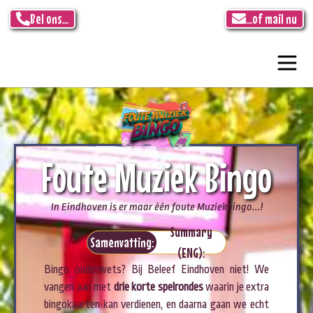
Bel ons...
...of mail nu
Foute Muziek Bingo
In Eindhoven is er maar één foute Muziekbingo...!
Summary
Samenvatting:
(ENG):
Bingo ouderwets? Bij Beleef Eindhoven niet! We
vangen aan met
drie korte spelrondes
waarin je extra
bingokaarten kan verdienen, en daarna gaan we echt