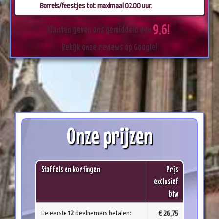
Borrels/feestjes tot maximaal 02.00 uur.
9
,
6
!
Klanten
geven
ons
gemiddeld
een
Bekijk
onze
reviews
op
Google!
Onze prijzen
Staffels en kortingen
Prijs
exclusief
btw
De eerste
12
deelnemers betalen:
€ 26,75