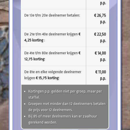
p.p.
De 13e t/m 20e deelnemer betalen:
€ 26,75
p.p.
De 21e t/m 40e deelnemer krijgen
€
€ 22,50
4,25 korting
:
p.p.
De 41e t/m 80e deelnemer krijgen
€
€ 14,00
12,75 korting
:
p.p.
De 81e en elke volgende deelnemer
€ 11,00
krijgen
€ 15,75 korting
:
p.p.
Kortingen p.p. gelden niet per groep, maar per
staffel.
Groepen met minder dan 12 deelnemers betalen
de prijs voor 12 deelnemers.
Bij 85 of meer deelnemers kan er zaalhuur
gerekend worden.