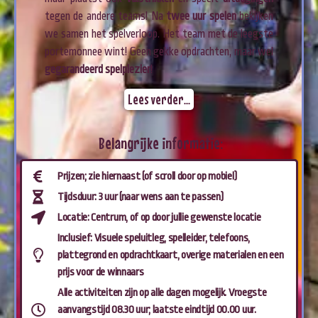
tegen de andere teams! Na
twee uur spelen
bekijken
we samen het spelverloop. Het team met de leegste
portemonnee wint! Geen gekke opdrachten, maar wel
gegarandeerd spelplezier
!
Lees verder...
Belangrijke informatie:
Prijzen; zie hiernaast (of scroll door op mobiel)
Tijdsduur: 3 uur (naar wens aan te passen)
Locatie: Centrum, of op door jullie gewenste locatie
Inclusief: Visuele speluitleg, spelleider, telefoons,
plattegrond en opdrachtkaart, overige materialen en een
prijs voor de winnaars
Alle activiteiten zijn op alle dagen mogelijk. Vroegste
aanvangstijd 08.30 uur; laatste eindtijd 00.00 uur.