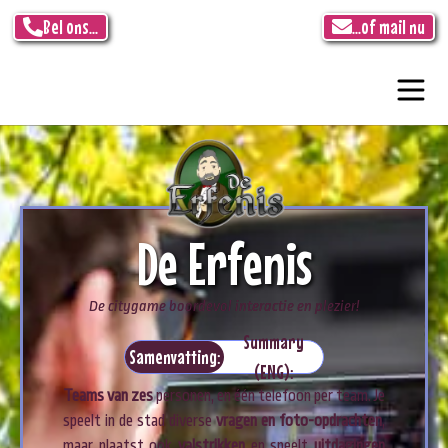
Bel ons...
...of mail nu
De Erfenis
De citygame boordevol interactie en plezier!
Summary
Samenvatting:
(ENG):
Teams van zes
personen, en één telefoon per team. Je
speelt in de stad diverse
vragen en foto-opdrachten
,
maar plaatst ook
valstrikken
en speelt
uitdagingen