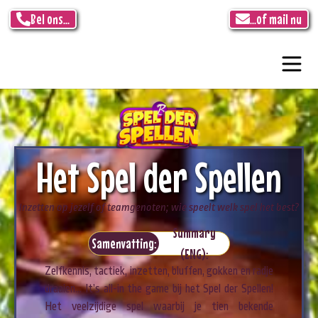
Bel ons...
...of mail nu
Het Spel der Spellen
Inzetten op jezelf of teamgenoten; wie speelt welk spel het best?
Summary
Samenvatting:
(ENG):
Zelfkennis, tactiek, inzetten, bluffen, gokken en radje
draaien… It’s all-in the game bij het Spel der Spellen!
Het veelzijdige spel waarbij je tien bekende