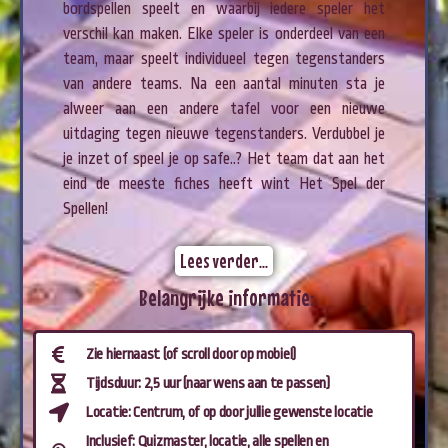
bordspellen speelt en waarbij iedere speler het
verschil kan maken. Elke speler is onderdeel van een
team, maar speelt individueel tegen tegenstanders
van andere teams. Na een aantal minuten sta je
alweer aan een andere tafel voor een nieuwe
uitdaging tegen nieuwe tegenstanders. Verdubbel je
je inzet of speel je op safe..? Het team dat aan het
eind de meeste fiches heeft wint Het Spel der
Spellen!
Lees verder...
Belangrijke informatie:
Zie hiernaast (of scroll door op mobiel)
Tijdsduur: 2,5 uur (naar wens aan te passen)
Locatie: Centrum, of op door jullie gewenste locatie
Inclusief: Quizmaster, locatie, alle spellen en