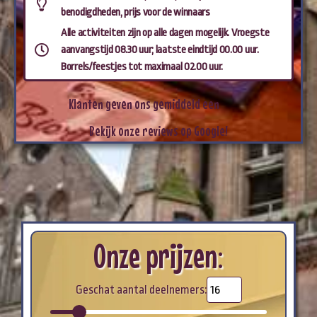
benodigdheden, prijs voor de winnaars
Alle activiteiten zijn op alle dagen mogelijk. Vroegste
aanvangstijd 08.30 uur; laatste eindtijd 00.00 uur.
Borrels/feestjes tot maximaal 02.00 uur.
!
6
,
9
Klanten
geven
ons
gemiddeld
een
Bekijk
onze
reviews
op
Google!
Onze prijzen:
Geschat aantal deelnemers: