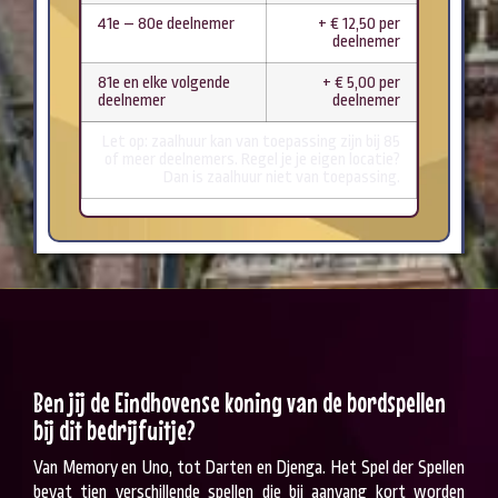
41e – 80e deelnemer
+ € 12,50 per
deelnemer
81e en elke volgende
+ € 5,00 per
deelnemer
deelnemer
Let op: zaalhuur kan van toepassing zijn bij 85
of meer deelnemers. Regel je je eigen locatie?
Dan is zaalhuur niet van toepassing.
Ben jij de Eindhovense koning van de bordspellen
bij dit bedrijfuitje?
Van Memory en Uno, tot Darten en Djenga. Het Spel der Spellen
bevat tien verschillende spellen die bij aanvang kort worden