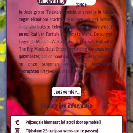
Samenvatting:
(ENG):
In deze grote Televisie Spelshow speel je
in teams
tegen elkaar
om erachter te komen wie het beste is
in de allerleukste
televisieprogramma´s van vroeger
en nu
: Rad van Fortuin, De Slimste Mens, De Jongens
tegen de Meisjes, Waku Waku, Ik Hou van Holland en
The Big Music Quiz! Onder begeleiding van
onze leuke
quizmaster
, aan de hand van een centrale presentatie
op onze schermen, worden er
verschillende
opdrachten
uitgevoerd, maar het is natuurlijk vooral
gezellig!
Lees verder...
Belangrijke informatie:
Prijzen; zie hiernaast (of scroll door op mobiel)
Tijdsduur: 2,5 uur (naar wens aan te passen)