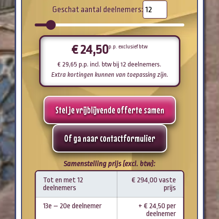
Geschat aantal deelnemers:
€
24,50
p.p. exclusief btw
€
29,65
p.p. incl. btw
bij 12 deelnemers
.
Extra kortingen kunnen van toepassing zijn.
Stel je vrijblijvende offerte samen
Of ga naar contactformulier
Samenstelling prijs (excl. btw):
Tot en met 12
€ 294,00 vaste
deelnemers
prijs
13e – 20e deelnemer
+ € 24,50 per
deelnemer