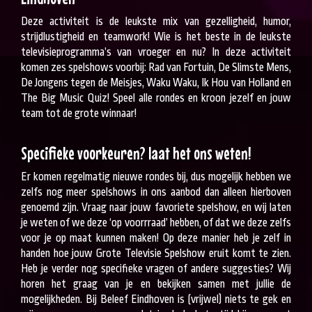
Deze activiteit is de leukste mix van gezelligheid, humor,
strijdlustigheid en teamwork! Wie is het beste in de leukste
televisieprogramma’s van vroeger en nu? In deze activiteit
komen zes spelshows voorbij: Rad van Fortuin, De Slimste Mens,
De Jongens tegen de Meisjes, Waku Waku, Ik Hou van Holland en
The Big Music Quiz! Speel alle rondes en kroon jezelf en jouw
team tot de grote winnaar!
Specifieke voorkeuren? laat het ons weten!
Er komen regelmatig nieuwe rondes bij, dus mogelijk hebben we
zelfs nog meer spelshows in ons aanbod dan alleen hierboven
genoemd zijn. Vraag naar jouw favoriete spelshow, en wij laten
je weten of we deze ‘op voorrraad’ hebben, of dat we deze zelfs
voor je op maat kunnen maken! Op deze manier heb je zelf in
handen hoe jouw Grote Televisie Spelshow eruit komt te zien.
Heb je verder nog specifieke vragen of andere suggesties? Wij
horen het graag van je en bekijken samen met jullie de
mogelijkheden. Bij Beleef Eindhoven is (vrijwel) niets te gek en