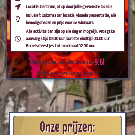
Locatie: Centrum, of op door jullie gewenste locatie
Inclusief: Quizmaster, locatie, visuele presentatie, alle
benodigdheden en prijs voor de winnaars
Alle activiteiten zijn op alle dagen mogelijk. Vroegste
aanvangstijd 08.30 uur; laatste eindtijd 00.00 uur.
Borrels/feestjes tot maximaal 02.00 uur.
9
,
6
!
Klanten
geven
ons
gemiddeld
een
Bekijk
onze
reviews
op
Google!
Onze prijzen: