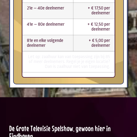
21e – 40e deelnemer
+ € 17,50 per
deelnemer
41e – 80e deelnemer
+ € 12,50 per
deelnemer
81e en elke volgende
+ € 5,00 per
deelnemer
deelnemer
Let op: zaalhuur kan van toepassing zijn bij 85
of meer deelnemers. Regel je je eigen locatie?
Dan is zaalhuur niet van toepassing.
De Grote Televisie Spelshow, gewoon hier in
Eindhoven