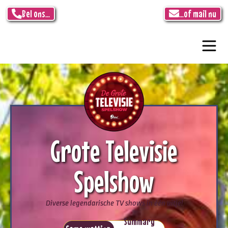
Bel ons...
...of mail nu
Grote Televisie
Spelshow
Diverse legendarische TV shows in één uitje!
Summary