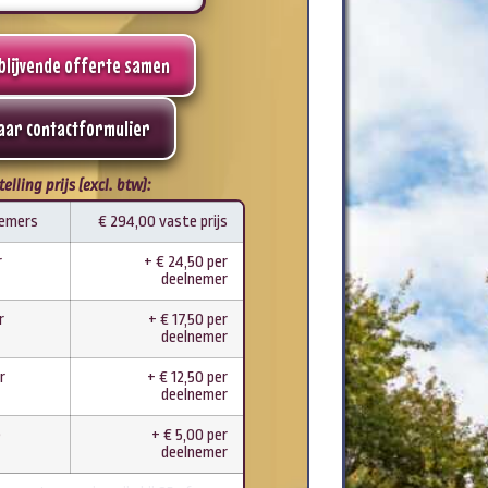
ijblijvende offerte samen
aar contactformulier
lling prijs (excl. btw):
nemers
€ 294,00 vaste prijs
r
+ € 24,50 per
deelnemer
r
+ € 17,50 per
deelnemer
r
+ € 12,50 per
deelnemer
e
+ € 5,00 per
deelnemer