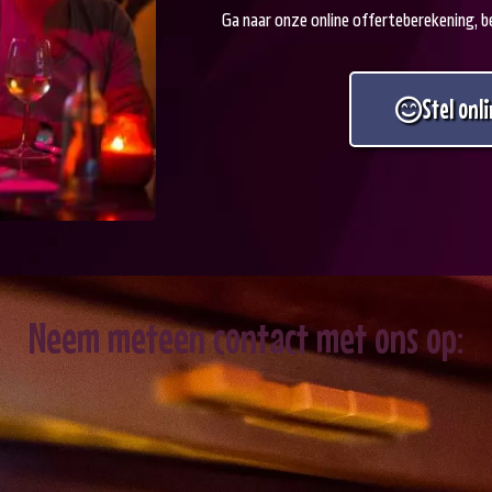
Ga naar onze online offerteberekening, bek
Stel onl
Neem meteen contact met ons op: