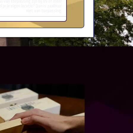
an van toepassing zijn bij 85 of meer
 je je eigen locatie? Dan is zaalhuur
niet van toepassing.