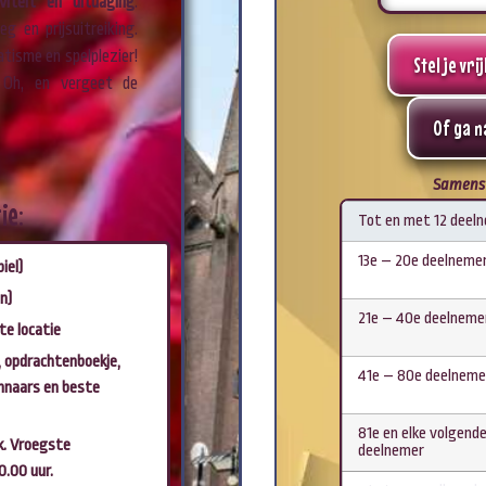
iviteit en uitdaging
.
eg en prijsuitreiking.
tisme en spelplezier!
Stel je vr
. Oh, en vergeet de
Of ga n
Samenste
ie:
Tot en met 12 deel
13e – 20e deelneme
iel)
n)
21e – 40e deelneme
te locatie
, opdrachtenboekje,
41e – 80e deelneme
innaars en beste
81e en elke volgend
jk. Vroegste
deelnemer
0.00 uur.