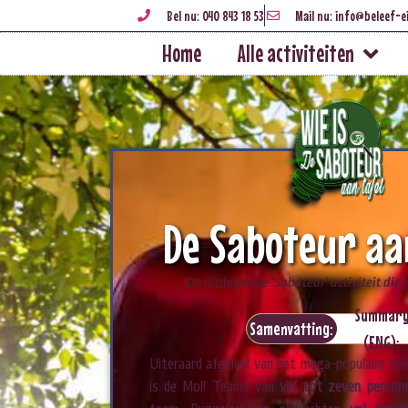
Bel nu: 040 843 18 53
Mail nu: info@beleef-e
Home
Alle activiteiten
De Saboteur aa
De uitdagende 'Saboteur' activiteit die 
Summar
Samenvatting:
(ENG):
Uiteraard afgeleid van het mega-populaire te
is de Mol! Teams van
vijf tot zeven person