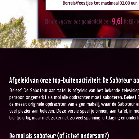
Borrels/feestjes tot maximaal 02.00 uur.
9
,
6
!
Klanten
geven
ons
gemiddeld
een
Bekijk
o
Afgeleid van onze top-buitenactiviteit: De Saboteur aa
Beleef De Saboteur aan tafel is afgeleid van het bekende televisi
persoon ongemerkt als mol alle opdrachten moet saboteren. Beleef 
de meest originele opdrachten van eigen makelij, waar de Saboteur
veel plezier aan beleven. Deze versie speel je binnen, aan tafel, in
biertje erbij, maar met zeker net zo veel spanning, uitdaging en onde
De mol als saboteur (of is het andersom?)