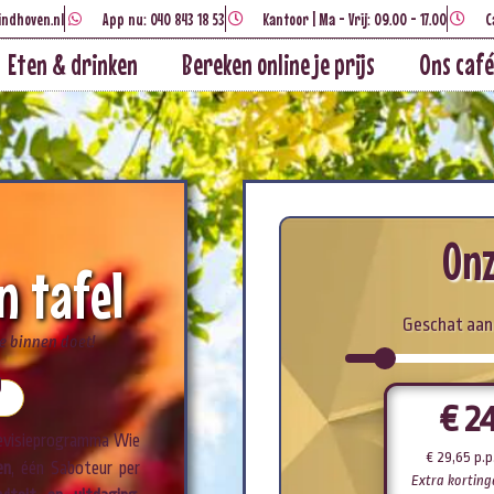
indhoven.nl
App nu: 040 843 18 53
Kantoor | Ma - Vrij: 09.00 - 17.00
C
Eten & drinken
Bereken online je prijs
Ons café
Onz
n tafel
Geschat aan
je binnen doet!
y
€
2
levisieprogramma Wie
€
29,65
p.p.
en
, één Saboteur per
Extra korting