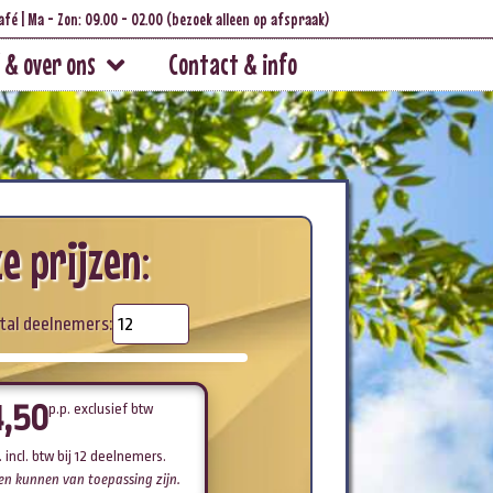
afé | Ma - Zon: 09.00 - 02.00 (bezoek alleen op afspraak)
 & over ons
Contact & info
e prijzen:
tal deelnemers:
4,50
p.p. exclusief btw
 incl. btw
bij 12 deelnemers
.
en kunnen van toepassing zijn.