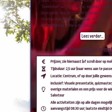
team. Puzzelachtige opdrachten
vol creat
Tweeënhalf uur totale duur, inclusief speluitl
Geen gekke opdrachten, wel gegarandeerd fana
Voortdurende begeleiding door quizmaster
achterdocht
niet! Wie is die Saboteur?
Lees verder...
Belangrijke informat
Prijzen; zie hiernaast (of scroll door op mob
Tijdsduur: 2,5 uur (naar wens aan te passe
Locatie: Centrum, of op door jullie gewens
Inclusief: Visuele presentatie, quizmaster
overige materialen en een prijs voor de w
Saboteur
Alle activiteiten zijn op alle dagen mogeli
aanvangstijd 08.30 uur; laatste eindtijd 0