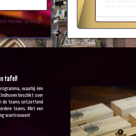
Let op: zaalhuur k
deelnemers. Regel
nze
reviews
op
Google!
n tafel!
eprogramma, waarbij één
Eindhoven beschikt over
 en de teams ontzettend
 meerdere teams. Met een
rling wantrouwen!