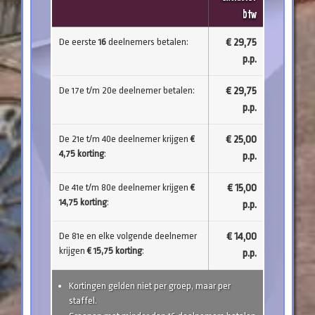
btw
De eerste
16
deelnemers betalen:
€ 29,75
p.p.
De 17e t/m 20e deelnemer betalen:
€ 29,75
p.p.
De 21e t/m 40e deelnemer krijgen
€
€ 25,00
4,75 korting
:
p.p.
De 41e t/m 80e deelnemer krijgen
€
€ 15,00
14,75 korting
:
p.p.
De 81e en elke volgende deelnemer
€ 14,00
krijgen
€ 15,75 korting
:
p.p.
Kortingen gelden niet per groep, maar per
staffel.