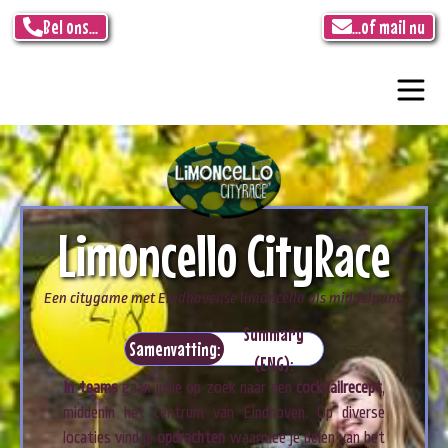
Bel ons...
...of mail nu
Limoncello CityRace
Een citygame met Eindhovense limoncello als middelpunt!
Summary
Samenvatting:
(ENG):
In teams
gaan jullie op zoek naar een
cocktailrecept
,
middenin het centrum van Eindhoven. Op diverse
locaties vind je
opdrachten
waarmee je delen van het