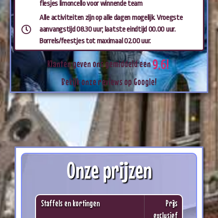
flesjes limoncello voor winnende team
Alle activiteiten zijn op alle dagen mogelijk. Vroegste
aanvangstijd 08.30 uur; laatste eindtijd 00.00 uur.
Borrels/feestjes tot maximaal 02.00 uur.
9
,
6
!
Klanten
geven
ons
gemiddeld
een
Bekijk
onze
reviews
op
Google!
Onze prijzen
Staffels en kortingen
Prijs
exclusief