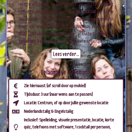
recept vrijspeelt. Het team dat als eerste met het
volledige recept terugkeert en
de cocktail
op juiste
wijze maakt, mag deze cocktail niet alleen opdrinken
maar zal waarschijnlijk ook de winnaar worden van
deze gezellige activiteit! De activiteit duurt
in
totaliteit 3 uur
, waarvan 2 uur zuivere speeltijd.
Lees verder...
Belangrijke informatie:
Zie hiernaast (of scroll door op mobiel)
Tijdsduur: 3 uur (naar wens aan te passen)
Locatie: Centrum, of op door jullie gewenste locatie
Nederlandstalig & Engelstalig
Inclusief: Spelleiding, visuele presentatie, locatie, korte
quiz, telefoons met software, 1 cocktail per persoon,